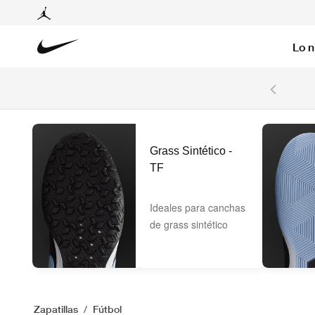
Lo 
6 cuotas sin intereses con tarjetas BCP y BBVA.
Ver T&C
Grass Sintético -
TF
Ideales para canchas
de grass sintético
Zapatillas
Fútbol