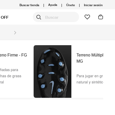
Ayuda
Buscar tienda
|
|
Únete
|
Iniciar sesión
 OFF
Obtén 20% OFF y prepárate para la media Maratón
Compra aquí.
Ver T&C
reno Firme - FG
Terreno Múltiple -
MG
ñadas para
has de grass
Para jugar en grass
ral
natural y sintético