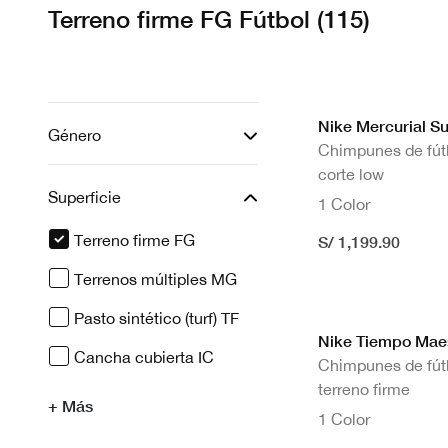
Terreno firme FG Fútbol
(115)
Nike Mercurial S
Género
Chimpunes de fútb
corte low
Superficie
1 Color
Terreno firme FG
S/ 1,199.90
seleccionado Actualmente Refinado por Super
Terrenos múltiples MG
Filtrar por Superficie: Terrenos múltiples 
Pasto sintético (turf) TF
Nike Tiempo Maes
Filtrar por Superficie: Pasto sintético (turf)
Cancha cubierta IC
Chimpunes de fútb
Filtrar por Superficie: Cancha cubierta IC
terreno firme
+ Más
1 Color