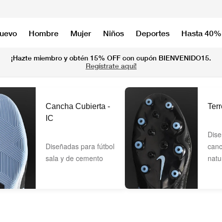
nuevo
Hombre
Mujer
Niños
Deportes
Hasta 40%
¡Hazte miembro y obtén 15% OFF con cupón BIENVENIDO15.
Regístrate aquí!
Cancha Cubierta -
Ter
IC
Dise
Diseñadas para fútbol
canc
sala y de cemento
natu