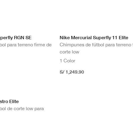
uperfly RGN SE
Nike Mercurial Superfly 11 Elite
ol para terreno firme de
Chimpunes de fútbol para terreno 
corte low
1 Color
S/ 1,249.90
ficie: Terreno firme FG
MG
tro Elite
 TF
ol de corte low para