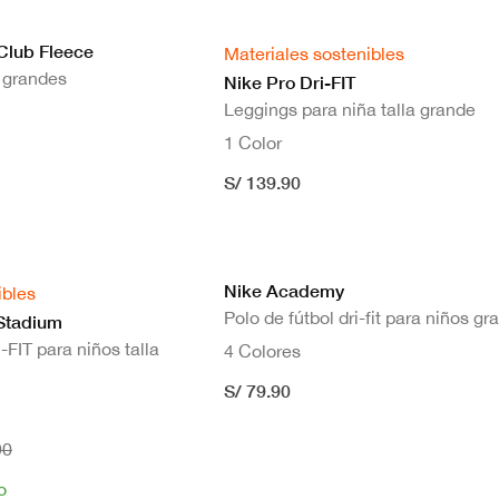
Club Fleece
Materiales sostenibles
 grandes
Nike Pro Dri-FIT
Leggings para niña talla grande
1 Color
leras
S/ 139.90
rts
Pantalones
Nike Academy
ibles
eggings
Polo de fútbol dri-fit para niños g
 Stadium
FIT para niños talla
4 Colores
S/ 79.90
90
o