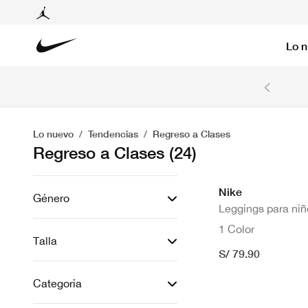
Lo 
6 cuotas sin intereses con tarjetas BCP y BBVA.
Ver T&C
Lo nuevo
Tendencias
Regreso a Clases
Regreso a Clases
(24)
Nike
Género
Leggings para ni
1 Color
Talla
S/ 79.90
Categoria