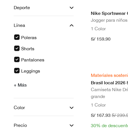
Deporte
Nike Sportswear 
Jogger para niños
Línea
1 Color
Poleras
S/ 159.90
seleccionado Actualmente Refinado por Línea: Po
Shorts
seleccionado Actualmente Refinado por Línea: Sho
Pantalones
seleccionado Actualmente Refinado por Línea: 
Leggings
Materiales sosten
seleccionado Actualmente Refinado por Línea: L
Brasil local 2026
+ Más
Camiseta Nike Dri-
grande
1 Color
Color
S/ 167.93
S/ 239.
Precio
30% de descuent