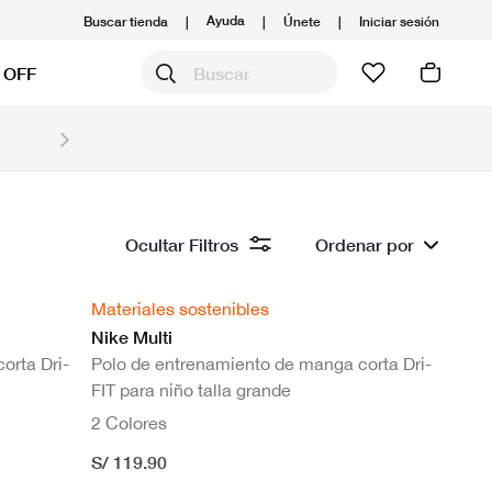
Ayuda
Buscar tienda
|
|
Únete
|
Iniciar sesión
 OFF
Obtén 20% OFF y prepárate para la media Maratón
Compra aquí.
Ver T&C
Ocultar Filtros
Ordenar por
Materiales sostenibles
Nike Multi
orta Dri-
Polo de entrenamiento de manga corta Dri-
FIT para niño talla grande
2 Colores
S/ 119.90