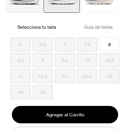
seleccionado
Selecciona tu talla
Guía de tallas
6
6.5
7
7.5
8
8.5
9
9.5
10
10.5
11
11.5
12
12.5
13
14
15
Agregar al Carrito