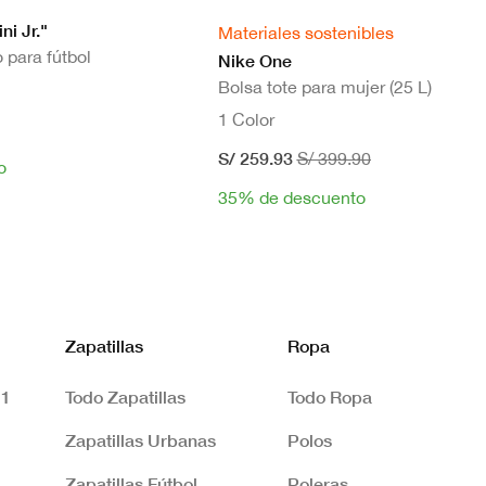
i Jr."
Materiales sostenibles
 para fútbol
Nike One
Bolsa tote para mujer (25 L)
1 Color
S/ 259.93
S/ 399.90
o
35% de descuento
Zapatillas
Ropa
 1
Todo Zapatillas
Todo Ropa
Zapatillas Urbanas
Polos
Zapatillas Fútbol
Poleras