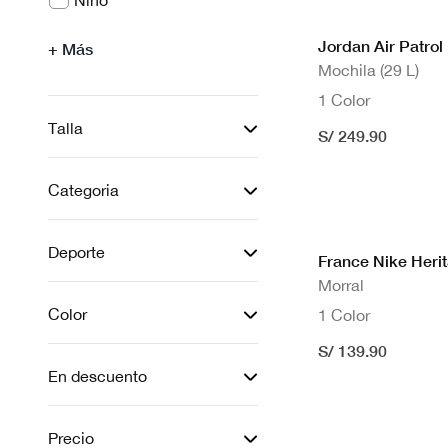
Niño
Filtrar por Género: Niño
Jordan Air Patrol
+ Más
Mochila (29 L)
1 Color
Talla
S/ 249.90
Categoria
Deporte
France Nike Heri
Morral
Color
1 Color
S/ 139.90
En descuento
Precio