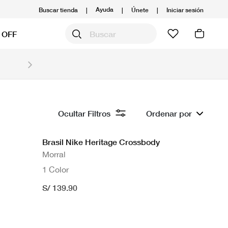
Ayuda
Buscar tienda
|
|
Únete
|
Iniciar sesión
 OFF
Obtén 20% OFF y prepárate para la media Maratón
Compra aquí.
Ver T&C
Ocultar Filtros
Ordenar por
Brasil Nike Heritage Crossbody
Morral
1 Color
S/ 139.90