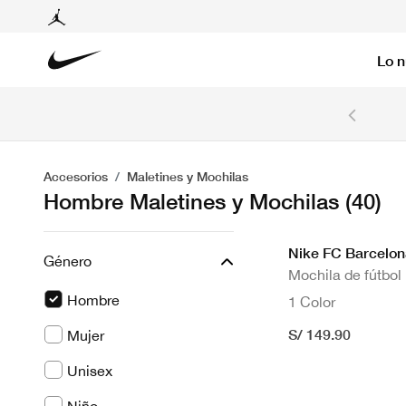
Lo 
6 cuotas sin intereses con tarjetas BCP y BBVA.
Ver T&C
Accesorios
Maletines y Mochilas
Hombre Maletines y Mochilas
(40)
Nike FC Barcelon
Género
Mochila de fútbol
Hombre
1 Color
seleccionado Actualmente Refinado por Género:
S/ 149.90
Mujer
Filtrar por Género: Mujer
Unisex
Filtrar por Género: Unisex