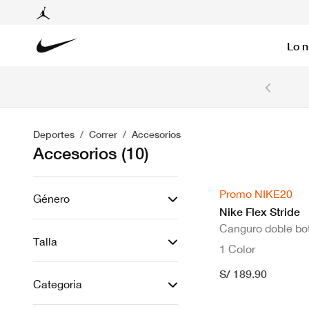
Lo 
6 cuotas sin intereses con tarjetas BCP y BBVA.
Ver T&C
Deportes
Correr
Accesorios
Accesorios
(10)
Promo NIKE20
Género
Nike Flex Stride
Canguro doble bot
Talla
1 Color
S/ 189.90
Categoria