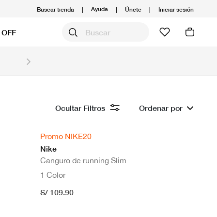
Ayuda
Buscar tienda
|
|
Únete
|
Iniciar sesión
 OFF
Obtén 20% OFF y prepárate para la media Maratón
Compra aquí.
Ver T&C
Ocultar Filtros
Ordenar por
Promo NIKE20
Nike
Canguro de running Slim
1 Color
S/ 109.90