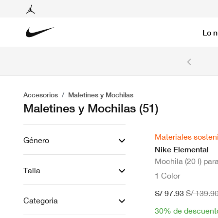
Lo 
6 cuotas sin intereses con tarjetas BCP y BBVA.
Ver T&C
Accesorios
Maletines y Mochilas
Maletines y Mochilas
(51)
Materiales sosten
Género
Nike Elemental
Mochila (20 l) par
Talla
1 Color
S/ 97.93
S/ 139.9
Categoria
30% de descuent