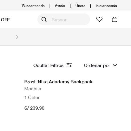
Ayuda
Buscar tienda
|
|
Únete
|
Iniciar sesión
 OFF
Obtén 20% OFF y prepárate para la media Maratón
Compra aquí.
Ver T&C
Ocultar Filtros
Ordenar por
Brasil Nike Academy Backpack
Mochila
1 Color
S/ 239.90