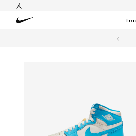
Lo 
6 cuotas sin intereses con tarjetas BCP y BBVA.
Ver T&C