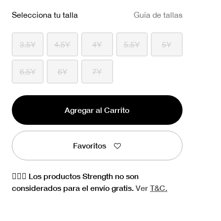
Selecciona tu talla
Guía de tallas
3.5Y
4.5Y
4Y
5.5Y
5Y
6.5Y
6Y
7Y
Agregar al Carrito
Favoritos
🏋🏻‍♀️ Los productos Strength no son
considerados para el envío gratis.
Ver
T&C.