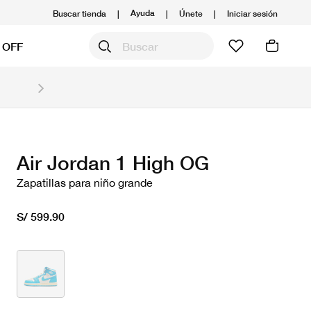
Ayuda
Buscar tienda
|
|
Únete
|
Iniciar sesión
 OFF
Obtén 20% OFF y prepárate para la media Maratón
Compra aquí.
Ver T&C
Air Jordan 1 High OG
Zapatillas para niño grande
S/ 599.90
seleccionado