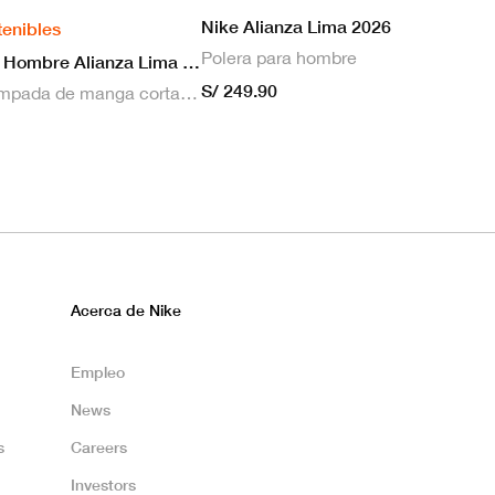
Nike Alianza Lima 2026
tenibles
Polera para hombre
Nike Camiseta Hombre Alianza Lima 2026 Local
S/ 249.90
Camiseta estampada de manga corta masculina Nike Dri-FIT de Alianza Lima Stadium para hombre
Acerca de Nike
Empleo
News
s
Careers
Investors