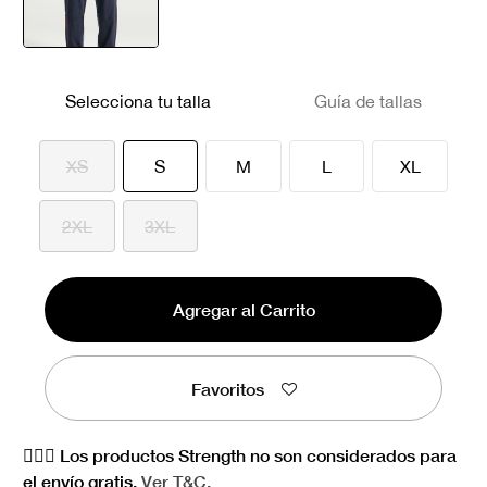
seleccionado
Selecciona tu talla
Guía de tallas
seleccionado
XS
S
M
L
XL
2XL
3XL
Agregar al Carrito
Favoritos
🏋🏻‍♀️ Los productos Strength no son considerados para
el envío gratis.
Ver
T&C.