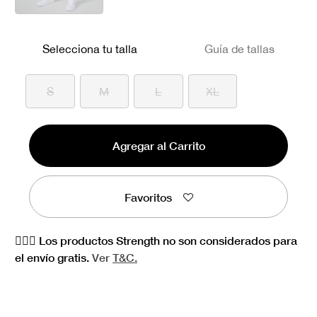
seleccionado
Selecciona tu talla
Guía de tallas
S
M
L
XL
Agregar al Carrito
Favoritos
🏋🏻‍♀️ Los productos Strength no son considerados para
el envío gratis.
Ver
T&C.