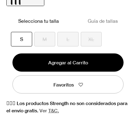
seleccionado
Selecciona tu talla
Guía de tallas
seleccionado
S
M
L
XL
Agregar al Carrito
Favoritos
🏋🏻‍♀️ Los productos Strength no son considerados para
el envío gratis.
Ver
T&C.