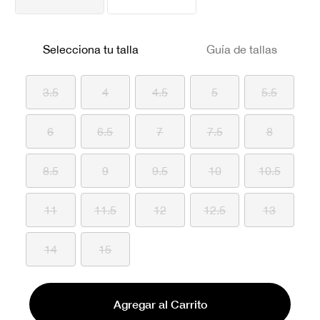
Selecciona tu talla
Guía de tallas
3.5
4
4.5
5
5.5
6
6.5
7
7.5
8
8.5
9
9.5
10
10.5
11
11.5
12
12.5
13
14
15
Agregar al Carrito