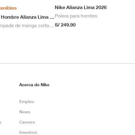
Nike Alianza Lima 2026
tenibles
Polera para hombre
Nike Camiseta Hombre Alianza Lima 2026 Local
S/ 249.90
Camiseta estampada de manga corta masculina Nike Dri-FIT de Alianza Lima Stadium para hombre
Acerca de Nike
Empleo
News
s
Careers
Investors