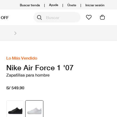
Ayuda
Buscar tienda
|
|
Únete
|
Iniciar sesión
 OFF
Obtén 20% OFF y prepárate para la media Maratón
Compra aquí.
Ver T&C
Lo Más Vendido
Nike Air Force 1 '07
Zapatillas para hombre
S/ 549.90