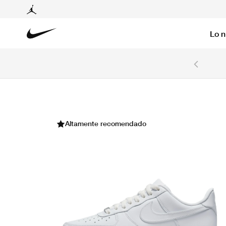
Lo 
6 cuotas sin intereses con tarjetas BCP y BBVA.
Ver T&C
Altamente recomendado