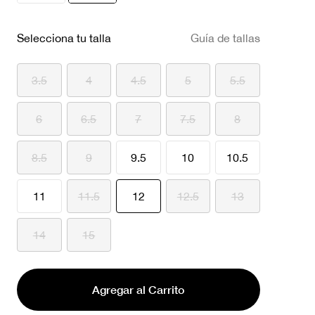
seleccionado
Selecciona tu talla
Guía de tallas
3.5
4
4.5
5
5.5
6
6.5
7
7.5
8
8.5
9
9.5
10
10.5
seleccionado
11
11.5
12
12.5
13
14
15
Agregar al Carrito