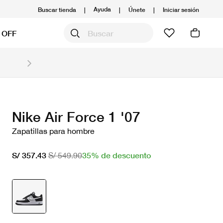
Ayuda
Buscar tienda
|
|
Únete
|
Iniciar sesión
 OFF
Obtén 20% OFF y prepárate para la media Maratón
Compra aquí.
Ver T&C
Nike Air Force 1 '07
Zapatillas para hombre
35% de descuento
S/ 357.43
S/ 549.90
seleccionado