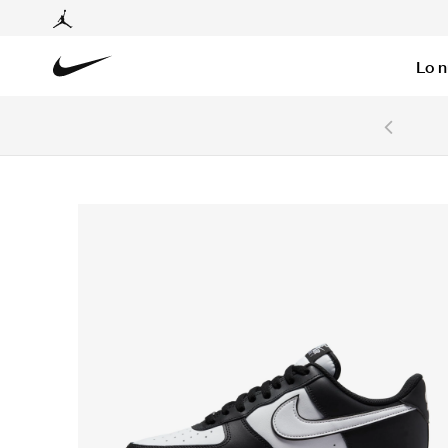
Lo 
6 cuotas sin intereses con tarjetas BCP y BBVA.
Ver T&C