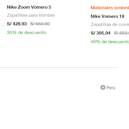
Nike Zoom Vomero 5
Materiales sosten
Zapatillas para hombre
Nike Vomero 18
S/ 428.93
S/ 659.90
Bra deportivo sin mangas con relleno de sujeción media para mujer
35% de descuento
S/ 395.94
S/ 659
40% de descuent
Perú