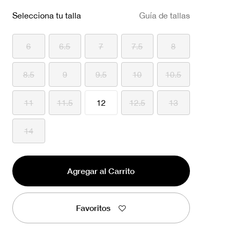
Selecciona tu talla
Guía de tallas
6
6.5
7
7.5
8
8.5
9
9.5
10
10.5
11
11.5
12
12.5
13
14
Agregar al Carrito
Favoritos