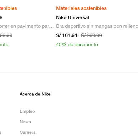
tenibles
Materiales sostenibles
8
Nike Universal
Zapatillas de correr en pavimento para hombre
S/ 161.94
659.90
S/ 269.90
ento
40% de descuento
Acerca de Nike
Empleo
News
s
Careers