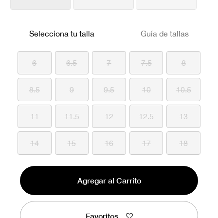
Selecciona tu talla
Guía de tallas
6
6.5
7
7.5
8
8.5
9
9.5
10
10.5
11
11.5
12
12.5
13
14
15
16
17
18
Agregar al Carrito
Favoritos