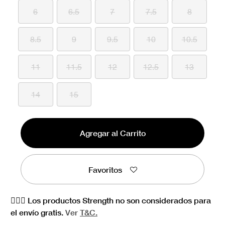
6
6.5
7
7.5
8
8.5
9
9.5
10
10.5
11
11.5
12
12.5
13
14
15
Agregar al Carrito
Favoritos
🏋🏻‍♀️ Los productos Strength no son considerados para
el envío gratis.
Ver
T&C.