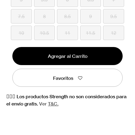
7.5
8
8.5
9
9.5
10
10.5
11
11.5
12
Agregar al Carrito
Favoritos
🏋🏻‍♀️ Los productos Strength no son considerados para
el envío gratis.
Ver
T&C.