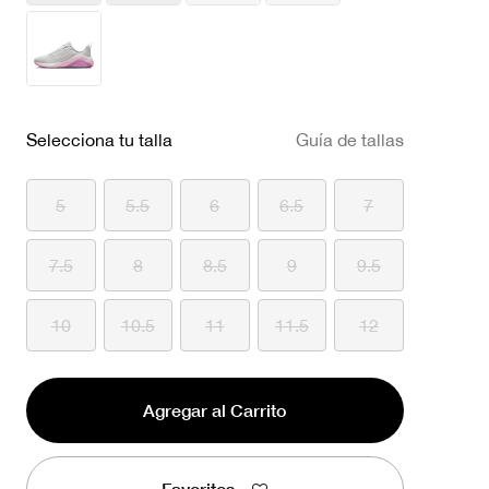
Selecciona tu talla
Guía de tallas
5
5.5
6
6.5
7
7.5
8
8.5
9
9.5
10
10.5
11
11.5
12
Agregar al Carrito
Favoritos