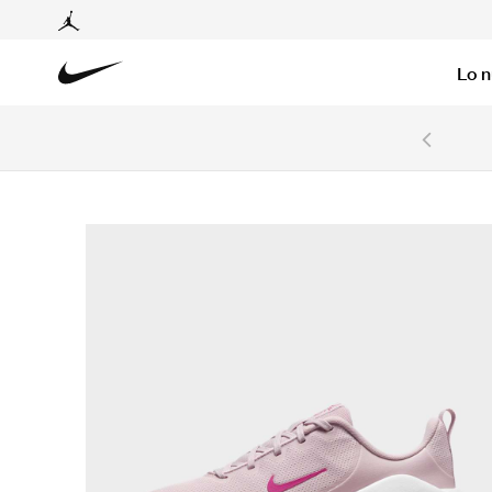
Lo 
6 cuotas sin intereses con tarjetas BCP y BBVA.
Ver T&C