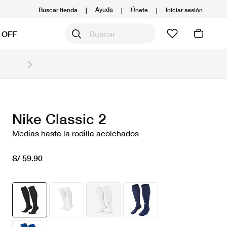
Ayuda
Buscar tienda
|
|
Únete
|
Iniciar sesión
 OFF
Obtén 20% OFF y prepárate para la media Maratón
Compra aquí.
Ver T&C
Nike Classic 2
Medias hasta la rodilla acolchados
S/ 59.90
seleccionado