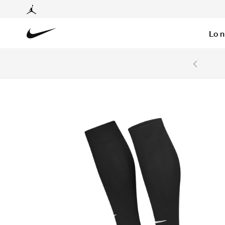
Lo 
6 cuotas sin intereses con tarjetas BCP y BBVA.
Ver T&C