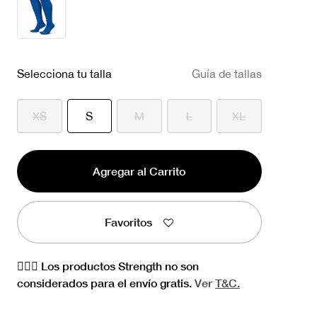
Selecciona tu talla
Guía de tallas
seleccionado
XS
S
M
L
XL
Agregar al Carrito
Favoritos
🏋🏻‍♀️ Los productos Strength no son
considerados para el envío gratis.
Ver
T&C.