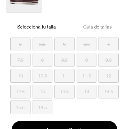
Selecciona tu talla
Guía de tallas
5
5.5
6
6.5
7
7.5
8
8.5
9
9.5
10
10.5
11
11.5
12
12.5
13
13.5
14
14.5
15.5
16.5