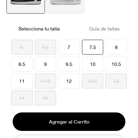
seleccionado
Selecciona tu talla
Guía de tallas
seleccionado
6
6.5
7
7.5
8
8.5
9
9.5
10
10.5
11
11.5
12
12.5
13
14
15
Agregar al Carrito