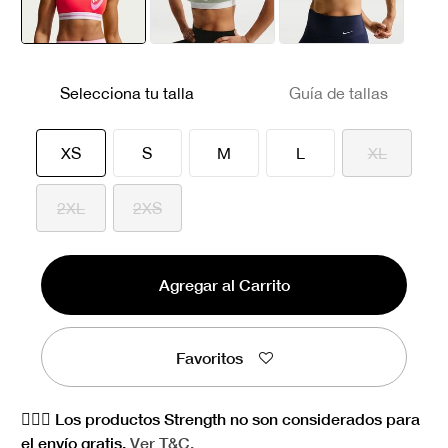
seleccionado
Selecciona tu talla
Guía de tallas
seleccionado
XS
S
M
L
XL
2XL
2XS
Agregar al Carrito
Favoritos
🏋🏻‍♀️ Los productos Strength no son considerados para
el envío gratis.
Ver
T&C.