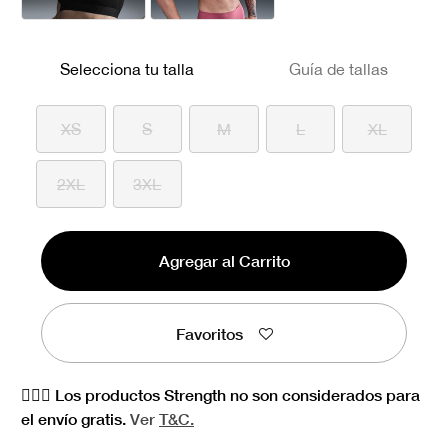
Selecciona tu talla
Guía de tallas
XS
S
M
L
XL
2XL
3XL
Agregar al Carrito
Favoritos
🏋🏻‍♀️ Los productos Strength no son considerados para
el envío gratis.
Ver
T&C.