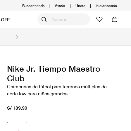
Ayuda
Buscar tienda
|
|
Únete
|
Iniciar sesión
 OFF
Obtén 20% OFF y prepárate para la media Maratón
Compra aquí.
Ver T&C
Nike Jr. Tiempo Maestro
Club
Chimpunes de fútbol para terrenos múltiples de
corte low para niños grandes
S/ 189.90