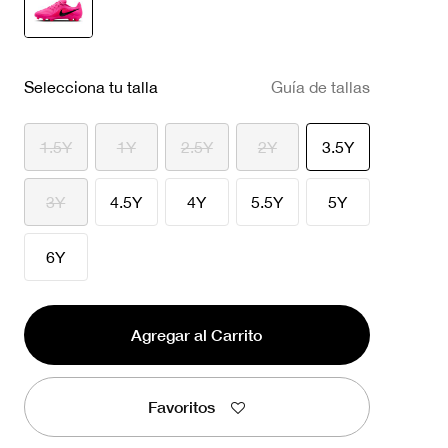
seleccionado
Selecciona tu talla
Guía de tallas
seleccionad
1.5Y
1Y
2.5Y
2Y
3.5Y
3Y
4.5Y
4Y
5.5Y
5Y
6Y
Agregar al Carrito
Favoritos