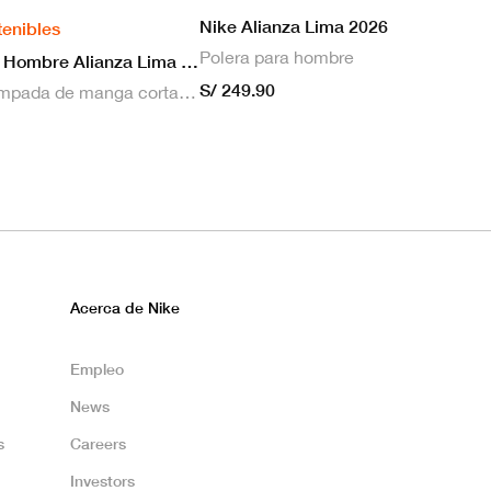
Nike Alianza Lima 2026
tenibles
Polera para hombre
Nike Camiseta Hombre Alianza Lima 2026 Local
S/ 249.90
Camiseta estampada de manga corta masculina Nike Dri-FIT de Alianza Lima Stadium para hombre
Acerca de Nike
Empleo
News
s
Careers
Investors