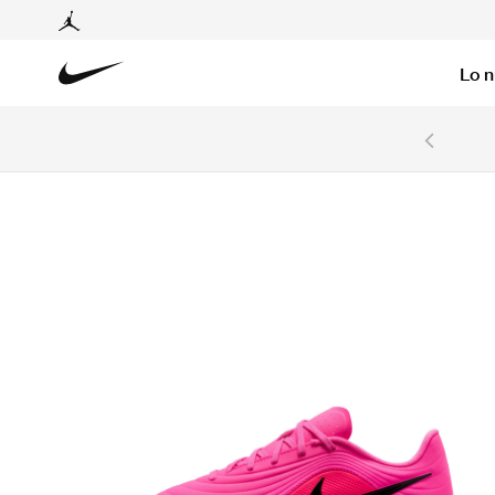
Lo 
6 cuotas sin intereses con tarjetas BCP y BBVA.
Ver T&C