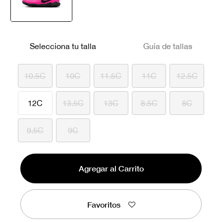
seleccionado
Selecciona tu talla
Guía de tallas
10.5C
10C
11.5C
11C
12.5C
12C
13.5C
13C
8.5C
8C
9.5C
9C
Agregar al Carrito
Favoritos