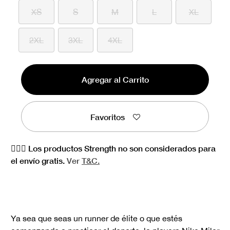
XS
S
M
L
XL
2XL
3XL
4XL
Agregar al Carrito
Favoritos
🏋🏻‍♀️ Los productos Strength no son considerados para
el envío gratis.
Ver
T&C.
Ya sea que seas un runner de élite o que estés