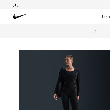
Lo 
6 cuotas sin intereses con tarjetas BCP y BBVA.
Ver T&C