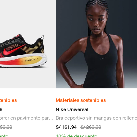
tenibles
Materiales sostenibles
8
Nike Universal
Zapatillas de correr en pavimento para hombre
S/ 161.94
659.90
S/ 269.90
ento
40% de descuento