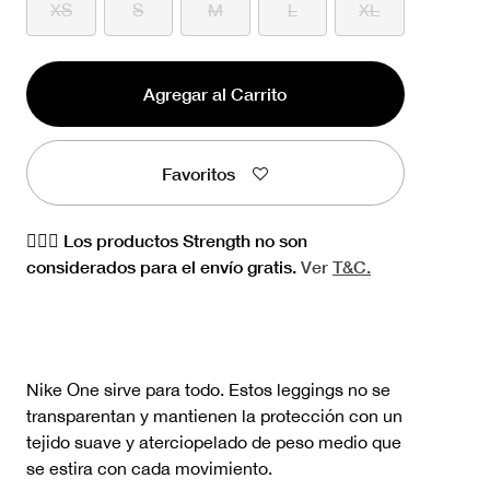
XS
S
M
L
XL
Agregar al Carrito
Favoritos
🏋🏻‍♀️ Los productos Strength no son
considerados para el envío gratis.
Ver
T&C.
Nike One sirve para todo. Estos leggings no se
transparentan y mantienen la protección con un
tejido suave y aterciopelado de peso medio que
se estira con cada movimiento.