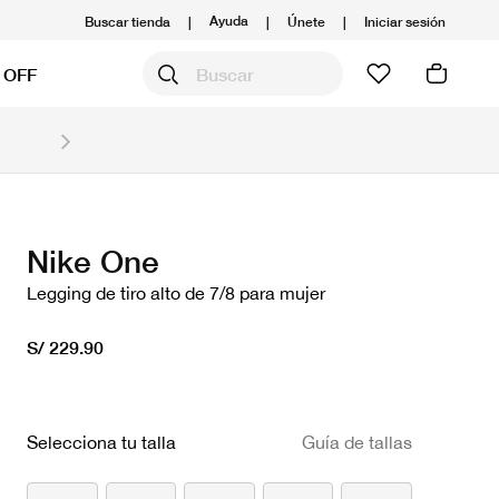
Ayuda
Buscar tienda
|
|
Únete
|
Iniciar sesión
 OFF
Obtén 20% OFF y prepárate para la media Maratón
Compra aquí.
Ver T&C
Nike One
Legging de tiro alto de 7/8 para mujer
S/ 229.90
Selecciona tu talla
Guía de tallas