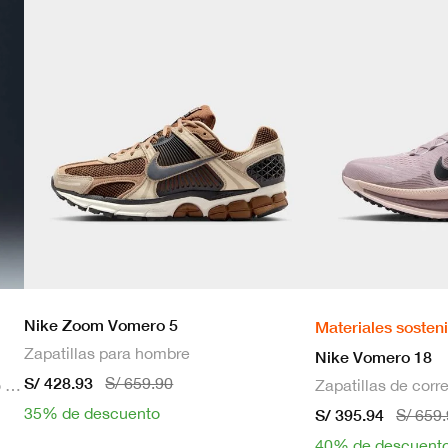
Nike Zoom Vomero 5
Materiales sosten
Zapatillas para hombre
Nike Vomero 18
S/ 428.93
S/ 659.90
Bra deportivo sin mangas con relleno de sujeción media para mujer
35% de descuento
S/ 395.94
S/ 659
40% de descuent