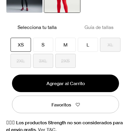
seleccionado
Selecciona tu talla
Guía de tallas
seleccionado
XS
S
M
L
XL
2XL
3XL
2XS
Agregar al Carrito
Favoritos
🏋🏻‍♀️ Los productos Strength no son considerados para
el envío gratis.
Ver
T&C.