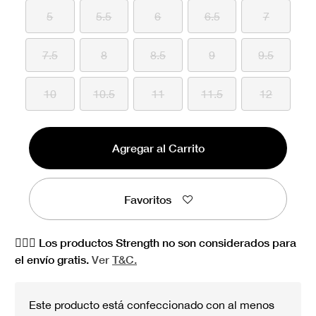
5
5.5
6
6.5
7
7.5
8
8.5
9
9.5
10
10.5
11
11.5
12
Agregar al Carrito
Favoritos
🏋🏻‍♀️ Los productos Strength no son considerados para
el envío gratis.
Ver
T&C.
Este producto está confeccionado con al menos