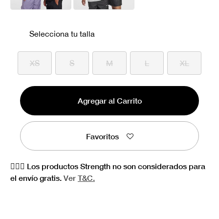
Selecciona tu talla
XS
S
M
L
XL
Agregar al Carrito
Favoritos
🏋🏻‍♀️ Los productos Strength no son considerados para
el envío gratis.
Ver
T&C.