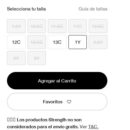
Selecciona tu talla
Guía de tallas
1.5Y
10.5C
11.5C
11C
12.5C
seleccionado
12C
13.5C
13C
1Y
2.5Y
2Y
3Y
Agregar al Carrito
Favoritos
🏋🏻‍♀️ Los productos Strength no son
considerados para el envío gratis.
Ver
T&C.