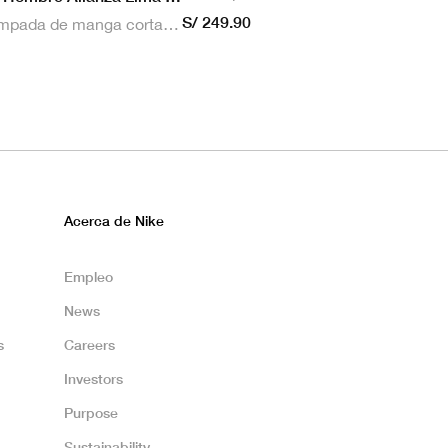
S/ 249.90
Camiseta estampada de manga corta masculina Nike Dri-FIT de Alianza Lima Stadium para hombre
Acerca de Nike
Empleo
News
s
Careers
Investors
Purpose
Sustainability