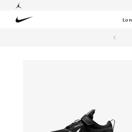
Lo 
6 cuotas sin intereses con tarjetas BCP y BBVA.
Ver T&C