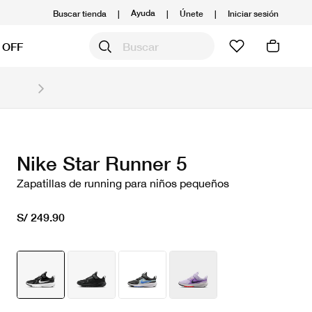
Ayuda
Buscar tienda
|
|
Únete
|
Iniciar sesión
 OFF
Obtén 20% OFF y prepárate para la media Maratón
Compra aquí.
Ver T&C
Nike Star Runner 5
Zapatillas de running para niños pequeños
S/ 249.90
seleccionado