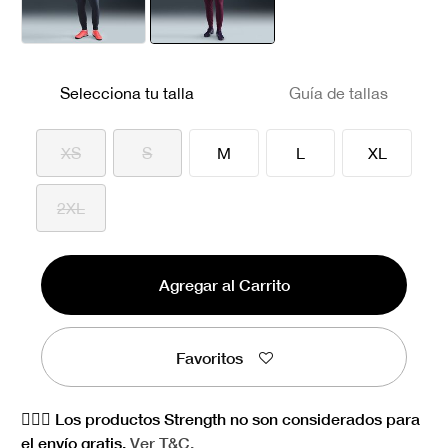
seleccionado
Selecciona tu talla
Guía de tallas
XS
S
M
L
XL
2XL
Agregar al Carrito
Favoritos
🏋🏻‍♀️ Los productos Strength no son considerados para
el envío gratis.
Ver
T&C.