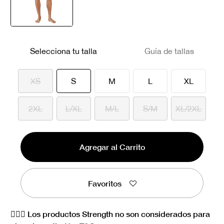
seleccionado
Selecciona tu talla
Guía de tallas
seleccionado
XS
S
M
L
XL
2XL
L/XL
M/L
S/M
XL/2XL
Agregar al Carrito
Favoritos
🏋🏻‍♀️ Los productos Strength no son considerados para