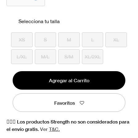
seleccionado
Selecciona tu talla
XS
S
M
L
XL
L/XL
M/L
S/M
XL/2XL
Agregar al Carrito
Favoritos
🏋🏻‍♀️ Los productos Strength no son considerados para
el envío gratis.
Ver
T&C.