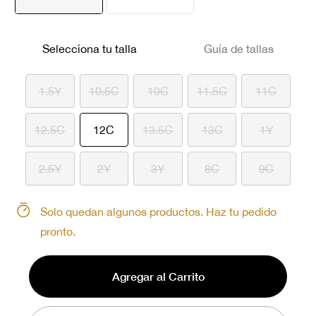
seleccionado
Selecciona tu talla
Guía de tallas
1.5Y
10.5C
10C
11.5C
11C
seleccionado
12.5C
12C
13.5C
13C
1Y
2.5Y
2Y
3Y
8C
9C
Solo quedan algunos productos. Haz tu pedido
pronto.
Agregar al Carrito