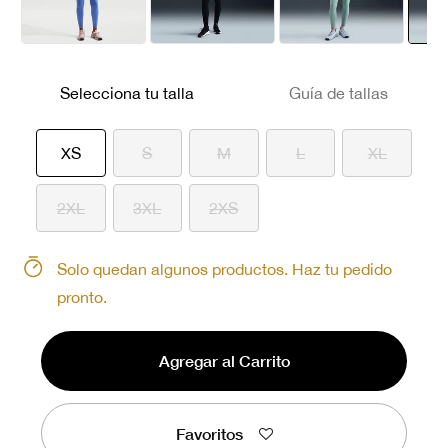
Selecciona tu talla
Guía de tallas
seleccionado
XS
S
M
L
XL
2XL
3XL
2XS
Solo quedan algunos productos. Haz tu pedido
pronto.
Agregar al Carrito
Favoritos