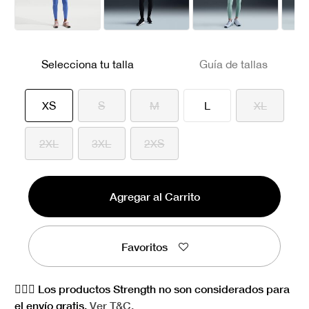
Selecciona tu talla
Guía de tallas
seleccionado
XS
S
M
L
XL
2XL
3XL
2XS
Agregar al Carrito
Favoritos
🏋🏻‍♀️ Los productos Strength no son considerados para
el envío gratis.
Ver
T&C.