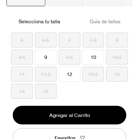
seleccionado
Selecciona tu talla
Guía de tallas
6
6.5
7
7.5
8
8.5
9
9.5
10
10.5
11
11.5
12
12.5
13
14
15
Agregar al Carrito
Favoritos