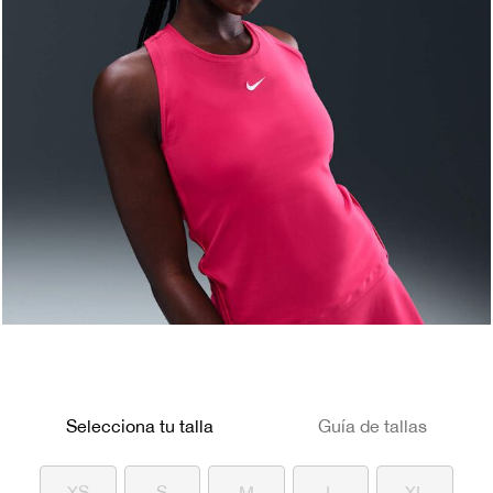
Selecciona tu talla
Guía de tallas
XS
S
M
L
XL