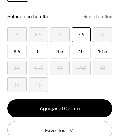
seleccionado
Selecciona tu talla
Guía de tallas
seleccionado
6
6.5
7
7.5
8
8.5
9
9.5
10
10.5
11
11.5
12
12.5
13
14
15
Agregar al Carrito
Favoritos