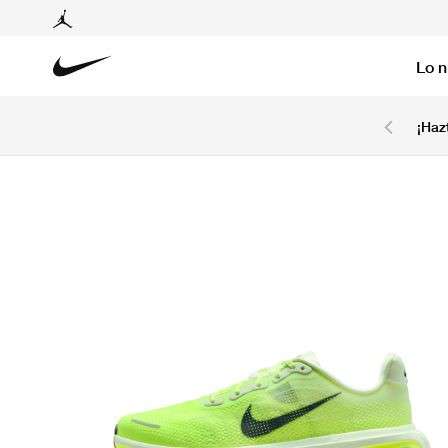
Lo 
6 cuotas sin intereses con tarjetas BCP y BBVA.
¡Haz
Ver T&C