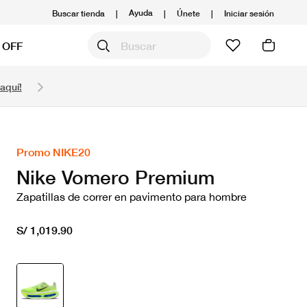
Ayuda
Buscar tienda
|
|
Únete
|
Iniciar sesión
 OFF
Obtén 20% OFF y prepárate para la media Maratón
aquí!
Compra aquí.
Ver T&C
Promo NIKE20
Nike Vomero Premium
Zapatillas de correr en pavimento para hombre
S/ 1,019.90