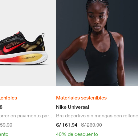
tenibles
Materiales sostenibles
8
Nike Universal
Zapatillas de correr en pavimento para hombre
S/ 161.94
659.90
S/ 269.90
ento
40% de descuento