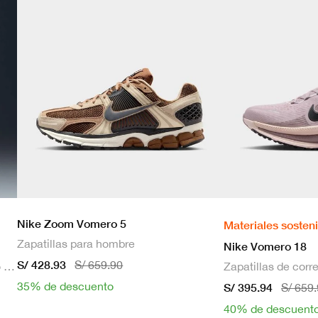
Nike Zoom Vomero 5
Materiales sosten
Zapatillas para hombre
Nike Vomero 18
S/ 428.93
S/ 659.90
Bra deportivo sin mangas con relleno de sujeción media para mujer
35% de descuento
S/ 395.94
S/ 659
40% de descuent