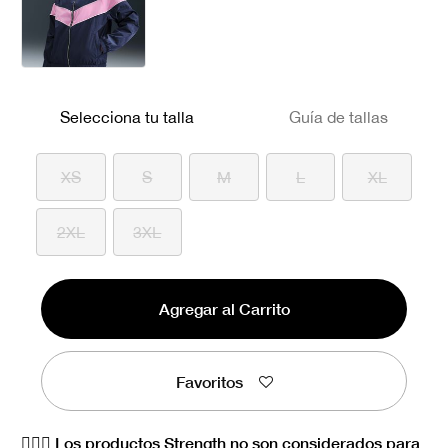
Selecciona tu talla
Guía de tallas
XS
S
M
L
XL
2XL
3XL
Agregar al Carrito
Favoritos
🏋🏻‍♀️ Los productos Strength no son considerados para