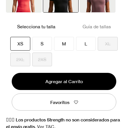
seleccionado
Selecciona tu talla
Guía de tallas
seleccionado
XS
S
M
L
XL
2XL
2XS
Agregar al Carrito
Favoritos
🏋🏻‍♀️ Los productos Strength no son considerados para
el envío gratis.
Ver
T&C.