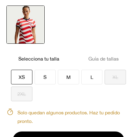
seleccionado
Selecciona tu talla
Guía de tallas
seleccionado
XS
S
M
L
XL
2XL
Solo quedan algunos productos. Haz tu pedido
pronto.