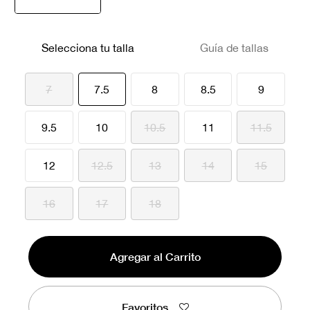
seleccionado
Selecciona tu talla
Guía de tallas
seleccionado
7
7.5
8
8.5
9
9.5
10
10.5
11
11.5
12
12.5
13
14
15
16
17
18
Agregar al Carrito
Favoritos