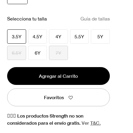
seleccionado
Selecciona tu talla
Guía de tallas
seleccionado
3.5Y
4.5Y
4Y
5.5Y
5Y
6.5Y
6Y
7Y
Agregar al Carrito
Favoritos
🏋🏻‍♀️ Los productos Strength no son
considerados para el envío gratis.
Ver
T&C.