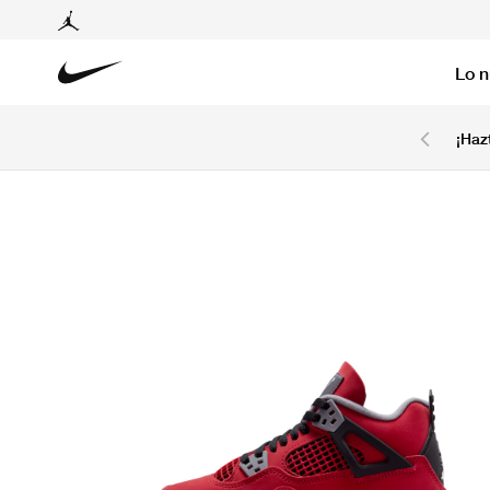
Lo 
6 cuotas sin intereses con tarjetas BCP y BBVA.
¡Haz
Ver T&C