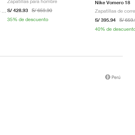
Zapatillas para hombre
Nike Vomero 18
S/ 428.93
S/ 659.90
Bra deportivo sin mangas con relleno de sujeción media para mujer
35% de descuento
S/ 395.94
S/ 659
40% de descuent
Perú