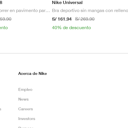
8
Nike Universal
Zapatillas de correr en pavimento para hombre
S/ 161.94
659.90
S/ 269.90
ento
40% de descuento
Acerca de Nike
Empleo
News
s
Careers
Investors