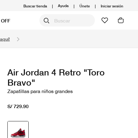
Ayuda
Buscar tienda
|
|
Únete
|
Iniciar sesión
 OFF
Obtén 20% OFF y prepárate para la media Maratón
aquí!
Compra aquí.
Ver T&C
Air Jordan 4 Retro "Toro
Bravo"
Zapatillas para niños grandes
S/ 729.90