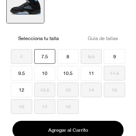
seleccionado
Selecciona tu talla
Guía de tallas
seleccionado
7
7.5
8
8.5
9
9.5
10
10.5
11
11.5
12
12.5
13
14
15
16
17
18
Agregar al Carrito