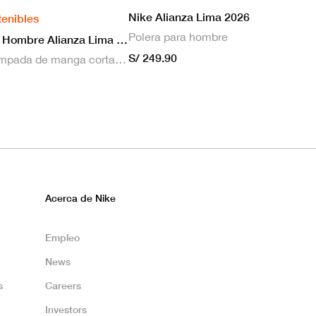
Nike Alianza Lima 2026
tenibles
Polera para hombre
Nike Camiseta Hombre Alianza Lima 2026 Local
S/ 249.90
Camiseta estampada de manga corta masculina Nike Dri-FIT de Alianza Lima Stadium para hombre
Acerca de Nike
Empleo
News
s
Careers
Investors