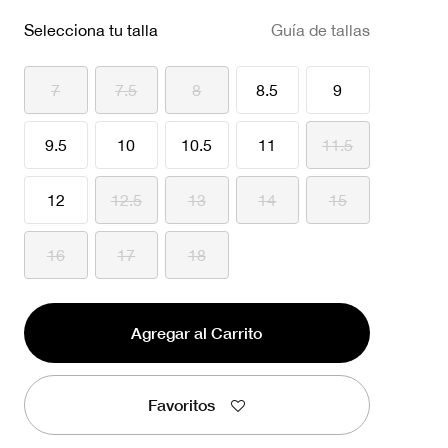
Selecciona tu talla
Guía de tallas
7
7.5
8
8.5
9
9.5
10
10.5
11
11.5
12
12.5
13
14
15
16
17
18
Agregar al Carrito
Favoritos