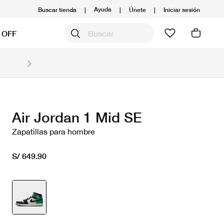
Ayuda
Buscar tienda
|
|
Únete
|
Iniciar sesión
 OFF
Obtén 20% OFF y prepárate para la media Maratón
Compra aquí.
Ver T&C
Air Jordan 1 Mid SE
Zapatillas para hombre
S/ 649.90
seleccionado