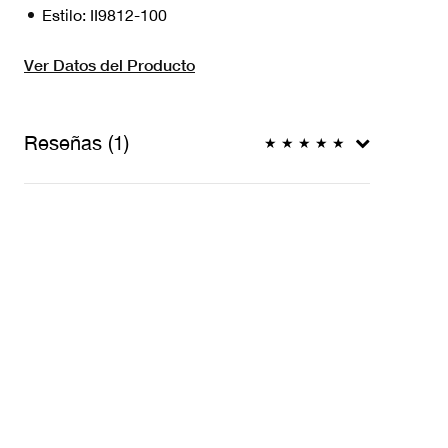
Estilo:
II9812-100
Ver Datos del Producto
Reseñas (1)
★
★
★
★
★