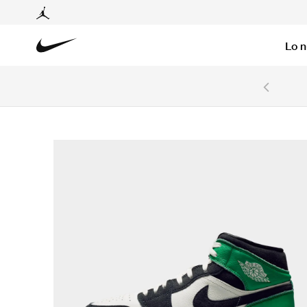
Lo 
6 cuotas sin intereses con tarjetas BCP y BBVA.
Ver T&C