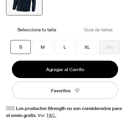
seleccionado
Selecciona tu talla
Guía de tallas
seleccionado
S
M
L
XL
2XL
Agregar al Carrito
Favoritos
🏋🏻‍♀️ Los productos Strength no son considerados para
el envío gratis.
Ver
T&C.