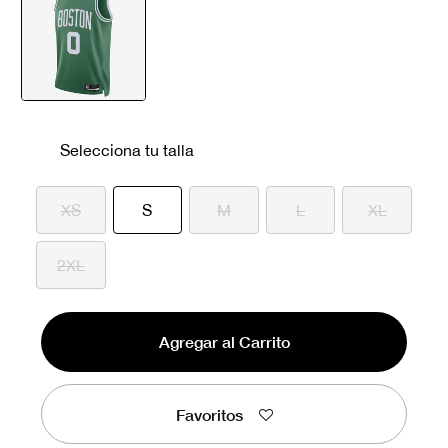
seleccionado
Selecciona tu talla
seleccionado
XS
S
M
L
XL
2XL
Agregar al Carrito
Favoritos