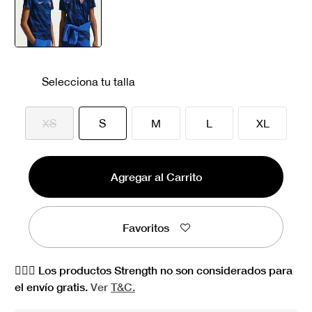
seleccionado
Selecciona tu talla
seleccionado
XS
S
M
L
XL
Agregar al Carrito
Favoritos
🏋🏻‍♀️ Los productos Strength no son considerados para
el envío gratis.
Ver
T&C.