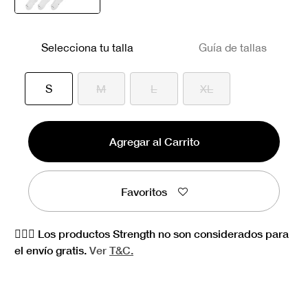
seleccionado
Selecciona tu talla
Guía de tallas
seleccionado
S
M
L
XL
Agregar al Carrito
Favoritos
🏋🏻‍♀️ Los productos Strength no son considerados para
el envío gratis.
Ver
T&C.